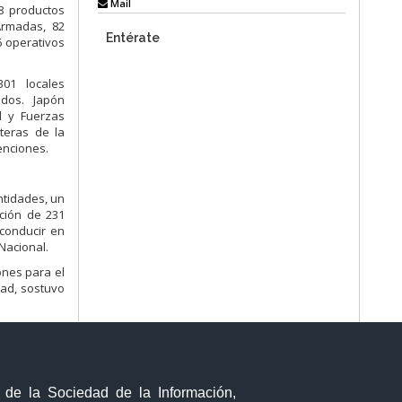
Mail
88 productos
Armadas, 82
Entérate
6 operativos
301 locales
idos. Japón
l y Fuerzas
eteras de la
enciones.
ntidades, un
nción de 231
 conducir en
Nacional.
ones para el
tad, sostuvo
y de la Sociedad de la Información,