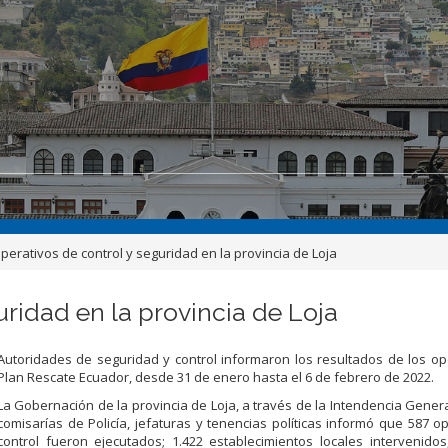
operativos de control y seguridad en la provincia de Loja
uridad en la provincia de Loja
Autoridades de seguridad y control informaron los resultados de los op
Plan Rescate Ecuador, desde 31 de enero hasta el 6 de febrero de 2022.
La Gobernación de la provincia de Loja, a través de la Intendencia General
comisarías de Policía, jefaturas y tenencias políticas informó que 587 o
control fueron ejecutados; 1.422 establecimientos locales intervenidos