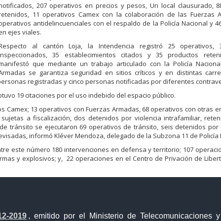
notificados, 207 operativos en precios y pesos, Un local clausurado, 
retenidos, 11 operativos Camex con la colaboración de las Fuerzas 
operativos antidelincuenciales con el respaldo de la Policía Nacional y 4
en ejes viales.
Respecto al cantón Loja, la Intendencia registró 25 operativos, 
inspeccionados, 35 establecimientos citados y 35 productos reten
manifestó que mediante un trabajo articulado con la Policía Naciona
Armadas se garantiza seguridad en sitios críticos y en distintas carr
 personas registradas y cinco personas notificadas por diferentes contrav
btuvo 19 citaciones por el uso indebido del espacio público.
ivos Camex; 13 operativos con Fuerzas Armadas, 68 operativos con otras e
ujetas a fiscalización, dos detenidos por violencia intrafamiliar, rete
e tránsito se ejecutaron 69 operativos de tránsito, seis detenidos por
evisadas, informó Kléver Mendoza, delegado de la Subzona 11 de Policía 
tre este número 180 intervenciones en defensa y territorio; 107 operaci
rmas y explosivos; y, 22 operaciones en el Centro de Privación de Liber
12-2019
, emitido por el Ministerio de Telecomunicaciones 