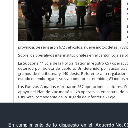
provincia. Se revisaron 672 vehículos, nueve motocicletas, 788
Sobre los operativos interinstitucionales en el cantón Loja se o
La Subzona 11 Loja de la Policía Nacional registró 657 operat
detenido por boleta de captura, Un detenido por sustancias s
gramos de marihuana y 140 dosis. Referente a la regulación d
estado de embriaguez, seis automotores retenidos, 83 motos r
Las Fuerzas Armadas efectuaron 357 operaciones militares. En
apoyo del Plan de Vacunación; 128 operativos en control de a
Luis Soto, comandante de la Brigada de Infantería 7 Loja.
En cumplimiento de lo dispuesto en el
Acuerdo No. 0