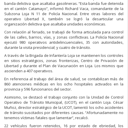
banda delictiva que asaltaba gasolineras. “Esta banda fue detenida
en el cantón Catamayo”, informó Richard Vaca, comandante de la
Subzona Loja N 11 de Policía Nacional. Entre otras labores del
operativo Libertad X, también se logró la desarticular una
organización delictiva que asaltaba unidades económicas.
Con relación al feriado, se trabajó de forma articulada para control
de las calles, barrios, vías, y zonas conflictivas. La Policía Nacional
ejecutó 980 operativos antidelincuenciales, 35 con autoridades,
durante la visita presidencial; y cuatro de tránsito.
A través de la Brigada de Infantería Loja se mantienen los controles
en sitios estratégicos, zonas fronterizas, Centro de Privación de
Libertad y durante el Plan de Vacunación en Loja. Los mismos que
ascienden a 407 operativos.
En referencia al trabajo del área de salud, se contabilizan más de
860 atenciones médicas en los ocho hospitales activados en la
provincia y 596 funcionarios del sector.
Asimismo, se destacó el trabajo conjunto con la Unidad de Control
Operativo de Tránsito Municipal, (UCOT), en el cantón Loja. César
Muñoz, director estratégico de la UCOT, lamentó los ocho accidentes
de tránsito suscitados por diferentes causas. “Afortunadamente no
tenemos víctimas fatales que lamentar”, recalcó.
22 vehículos fueron retenidos, 16 por estado de ebriedad, los