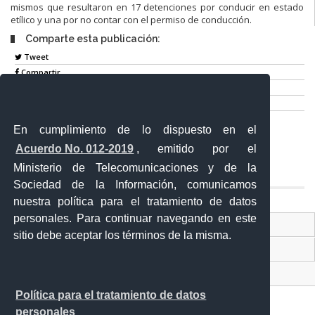
mismos que resultaron en 17 detenciones por conducir en estado
etílico y una por no contar con el permiso de conducción.
Comparte esta publicación:
Tweet
Compartir
Imprimir
Mail
En cumplimiento de lo dispuesto en el
Entérate
Acuerdo No. 012-2019
, emitido por el
Ministerio de Telecomunicaciones y de la
Sociedad de la Información, comunicamos
nuestra política para el tratamiento de datos
personales. Para continuar navegando en este
Contacto Ciudadano Digital
sitio debe aceptar los términos de la misma.
Portal Trámites Ciudadanos
Sistema Nacional de Información (SNI)
Política para el tratamiento de datos
personales