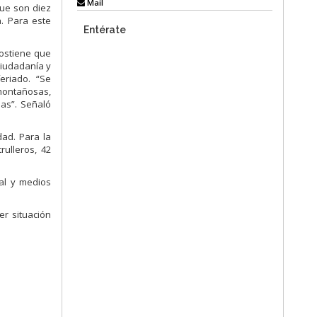
Mail
que son diez
a. Para este
Entérate
sostiene que
ciudadanía y
eriado. “Se
 montañosas,
as”. Señaló
dad. Para la
rulleros, 42
nal y medios
r situación