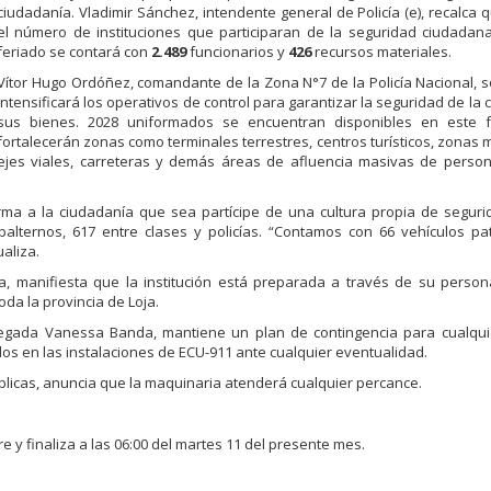
ciudadanía. Vladimir Sánchez, intendente general de Policía (e), recalca 
el número de instituciones que participaran de la seguridad ciudadan
feriado se contará con
2.489
funcionarios y
426
recursos materiales.
Vítor Hugo Ordóñez, comandante de la Zona N°7 de la Policía Nacional, 
intensificará los operativos de control para garantizar la seguridad de la 
sus bienes. 2028 uniformados se encuentran disponibles en este f
fortalecerán zonas como terminales terrestres, centros turísticos, zonas
ejes viales, carreteras y demás áreas de afluencia masivas de person
ma a la ciudadanía que sea partícipe de una cultura propia de seguri
balternos, 617 entre clases y policías. “Contamos con 66 vehículos pat
aliza.
a, manifiesta que la institución está preparada a través de su perso
oda la provincia de Loja.
legada Vanessa Banda, mantiene un plan de contingencia para cualquie
s en las instalaciones de ECU-911 ante cualquier eventualidad.
blicas, anuncia que la maquinaria atenderá cualquier percance.
e y finaliza a las 06:00 del martes 11 del presente mes.