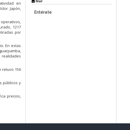
Mail
atividad en
íctor Japón,
Entérate
operativos,
surado, 1217
etiradas por
io. En estas
aguarpamba,
 realidades
e retuvo 156
s públicos y
ica precios,