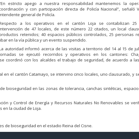
“En estricto apego a nuestra responsabilidad mantenemos la oper
coordinación y con participación directa de Policía Nacional”, señaló V
intendente general de Policía.
Respecto a los operativos en el cantón Loja se contabilizan 25 
intervención de 47 locales, de este número 22 citados, un local clau
productos retenidos; 40 espacios públicos controlados, 25 personas r
libar en la vía pública y un evento suspendido.
La autoridad informó acerca de las visitas a territorio del 14 al 15 de jul
jornadas se ejecutó recorridos y operativos en los cantones: Ch
 coordinó con los alcaldes el trabajo de seguridad, de acuerdo a las
nal en el cantón Catamayo, se intervino cinco locales, uno clausurado, y s
e bioseguridad en las zonas de tolerancia, canchas sintéticas, espacio
ación y Control de Energía y Recursos Naturales No Renovables se verif
 en la ciudad de Loja.
les de bioseguridad en el estadio Reina del Cisne.