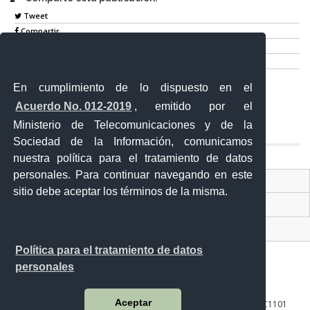
Tweet
Compartir
Imprimir
Mail
En cumplimiento de lo dispuesto en el
Entérate
Acuerdo No. 012-2019
, emitido por el
Ministerio de Telecomunicaciones y de la
Sociedad de la Información, comunicamos
nuestra política para el tratamiento de datos
personales. Para continuar navegando en este
Contacto Ciudadano Digital
sitio debe aceptar los términos de la misma.
Portal Trámites Ciudadanos
Sistema Nacional de Información (SNI)
Política para el tratamiento de datos
personales
Aceptar
10 de agosto 158-13 y Bernardo Valdivieso ∙ Código Postal: EC1101