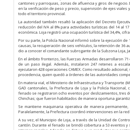
cantones y parroquias, zonas de afluencia y giros de negocio. 
en la verificación de peso y precio, supervisión de ejes viale
todo el territorio provincial.
La autoridad también resaltó la aplicación del Decreto Ejecuti
reducción del IVA al 8% para actividades turísticas del 14 al 1
económica. Loja registró una ocupación turística del 34,4%, cifr
Por su parte, la Policía Nacional informó sobre la ejecución d
causas, la recuperación de seis vehículos, la retención de 36 a
dio a conocer el comandante subrogante de la Subzona Loja, Ja
En el ámbito fronterizo, las Fuerzas Armadas desarrollaron 7
de un paso ilegal. Además, instalaron 247 retenes a escal
ejecutaron 428 operaciones CAMEX. Como resultado adicional, se
procedencia, quien quedó a órdenes de las autoridades compet
En materia vial, el Ministerio de Infraestructura y Transporte (
GAD cantonales, la Prefectura de Loja y la Policía Nacional,
feriado se registraron ocho eventos por deslizamientos, tres de
Chinchas; que fueron habilitados de manera oportuna garantiza
Se mantiene maquinaria operativa de manera permanente, es
Paralelamente, la Prefectura coordinó intervenciones en la red 
A su vez, el Municipio de Loja, a través de la Unidad de Contr
cantón. Durante el feriado se brindó cobertura a 53 eventos y s