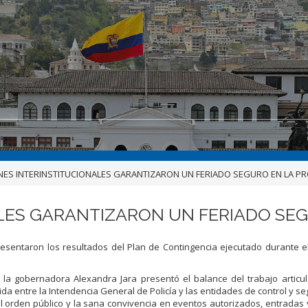
NES INTERINSTITUCIONALES GARANTIZARON UN FERIADO SEGURO EN LA PR
LES GARANTIZARON UN FERIADO SEG
resentaron los resultados del Plan de Contingencia ejecutado durante e
, la gobernadora Alexandra Jara presentó el balance del trabajo articu
ida entre la Intendencia General de Policía y las entidades de control y se
l orden público y la sana convivencia en eventos autorizados, entradas 