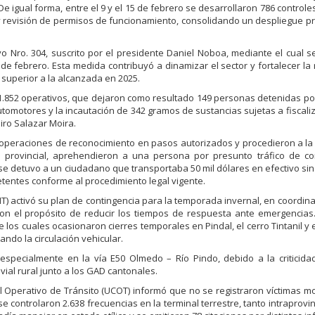
De igual forma, entre el 9 y el 15 de febrero se desarrollaron 786 control
s y revisión de permisos de funcionamiento, consolidando un despliegue p
vo Nro. 304, suscrito por el presidente Daniel Noboa, mediante el cual s
7 de febrero. Esta medida contribuyó a dinamizar el sector y fortalecer la 
a superior a la alcanzada en 2025.
e 1.852 operativos, que dejaron como resultado 149 personas detenidas po
utomotores y la incautación de 342 gramos de sustancias sujetas a fiscaliza
iro Salazar Moira.
1 operaciones de reconocimiento en pasos autorizados y procedieron a la
a provincial, aprehendieron a una persona por presunto tráfico de co
 detuvo a un ciudadano que transportaba 50 mil dólares en efectivo sin j
entes conforme al procedimiento legal vigente.
MIT) activó su plan de contingencia para la temporada invernal, en coordin
 con el propósito de reducir los tiempos de respuesta ante emergencias
 los cuales ocasionaron cierres temporales en Pindal, el cerro Tintanil y e
ndo la circulación vehicular.
pecialmente en la vía E50 Olmedo – Río Pindo, debido a la criticidad
vial rural junto a los GAD cantonales.
ol Operativo de Tránsito (UCOT) informó que no se registraron víctimas mo
e controlaron 2.638 frecuencias en la terminal terrestre, tanto intraprovi