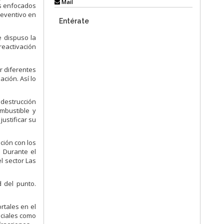
Mail
es enfocados
reventivo en
Entérate
e dispuso la
reactivación
r diferentes
ción. Así lo
 destrucción
mbustible y
ustificar su
ación con los
. Durante el
l sector Las
 del punto.
rtales en el
nciales como