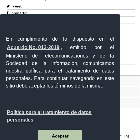
Tweet
Compartir
Imprimir
Mail
En cumplimiento de lo dispuesto en el
Entérate
Acuerdo No. 012-2019
, emitido por el
Ministerio de Telecomunicaciones y de la
Sociedad de la Información, comunicamos
nuestra política para el tratamiento de datos
personales. Para continuar navegando en este
Contacto Ciudadano Digital
sitio debe aceptar los términos de la misma.
Portal Trámites Ciudadanos
Sistema Nacional de Información (SNI)
Política para el tratamiento de datos
personales
Aceptar
10 de agosto 158-13 y Bernardo Valdivieso ∙ Código Postal: EC1101