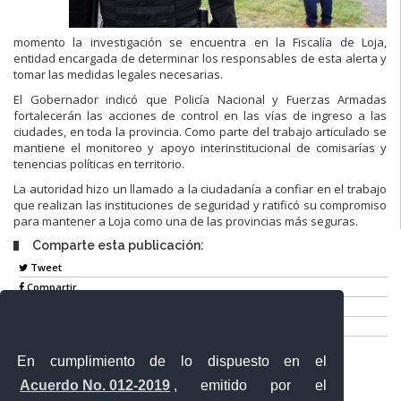
momento la investigación se encuentra en la Fiscalía de Loja,
entidad encargada de determinar los responsables de esta alerta y
tomar las medidas legales necesarias.
El Gobernador indicó que Policía Nacional y Fuerzas Armadas
fortalecerán las acciones de control en las vías de ingreso a las
ciudades, en toda la provincia. Como parte del trabajo articulado se
mantiene el monitoreo y apoyo interinstitucional de comisarías y
tenencias políticas en territorio.
La autoridad hizo un llamado a la ciudadanía a confiar en el trabajo
que realizan las instituciones de seguridad y ratificó su compromiso
para mantener a Loja como una de las provincias más seguras.
Comparte esta publicación:
Tweet
Compartir
Imprimir
Mail
En cumplimiento de lo dispuesto en el
Entérate
Acuerdo No. 012-2019
, emitido por el