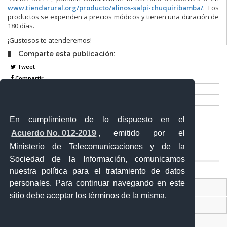
www.tiendarural.org/producto/alinos-salpi-chuquiribamba/
. Los
productos se expenden a precios módicos y tienen una duración de
180 días.
¡Gustosos te atenderemos!
Comparte esta publicación:
Tweet
Compartir
Imprimir
Mail
En cumplimiento de lo dispuesto en el
Entérate
Acuerdo No. 012-2019
, emitido por el
Ministerio de Telecomunicaciones y de la
Sociedad de la Información, comunicamos
nuestra política para el tratamiento de datos
personales. Para continuar navegando en este
Contacto Ciudadano Digital
sitio debe aceptar los términos de la misma.
Portal Trámites Ciudadanos
Sistema Nacional de Información (SNI)