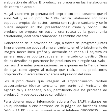
elaboración de aliños. El producto se prepara en las instalaciones
del centro de acopio.
Magali Guerrero, propietaria del emprendimiento, sostiene que el
aliño SALPI, es un producto 100% natural, elaborado con finas
especias propias del sector, cuenta con registro sanitario y se lo
puede adquirir en dos presentaciones: crudo y cocido. Este
producto se prepara en base a una receta de la gastronomía
ecuatoriana, ideal para acompañar las comidas caseras.
Gobernación de la provincia de Loja, a través del programa Juntos
Emprendemos, se apoya al emprendimiento en el fortalecimiento de
imagen, marca-línea gráfica y activación en redes. El objetivo es
generar mayores oportunidades en el mercado competitivo. Otras
de los desafíos es posicionar los productos en la región Sur. Salpi,
con sus diferentes presentaciones, se exponen en la Tienda Feria
de Loja, como apoyo al trabajo que realizan los productores
propiciando un acercamiento para la adquisición del aliño.
Los 9 productores que integran el emprendimiento reciben
asesoramiento técnico constante por parte del Ministerio de
Agricultura y Ganadería, MAG, permitiendo que los procesos de
producción y post cosecha se consoliden.
Para obtener mayor información sobre aliños SALPI, visítanos en
Chuquiribamba o encuéntranos en la página de facebook como
“Aliños SALPI”, pueden comunicarse al teléfono 0990609725 o en