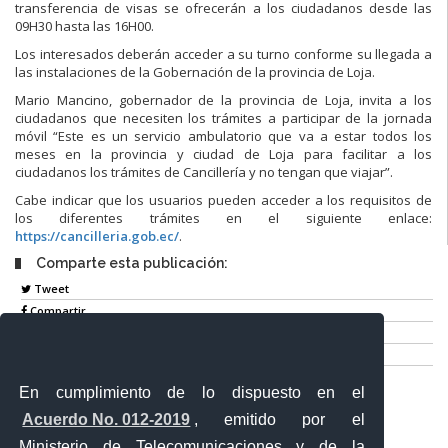
transferencia de visas se ofrecerán a los ciudadanos desde las
09H30 hasta las 16H00.
Los interesados deberán acceder a su turno conforme su llegada a
las instalaciones de la Gobernación de la provincia de Loja.
Mario Mancino, gobernador de la provincia de Loja, invita a los
ciudadanos que necesiten los trámites a participar de la jornada
móvil “Este es un servicio ambulatorio que va a estar todos los
meses en la provincia y ciudad de Loja para facilitar a los
ciudadanos los trámites de Cancillería y no tengan que viajar”.
Cabe indicar que los usuarios pueden acceder a los requisitos de
los diferentes trámites en el siguiente enlace:
https://cancilleria.gob.ec/
.
Comparte esta publicación:
Tweet
Compartir
Imprimir
Mail
En cumplimiento de lo dispuesto en el
Entérate
Acuerdo No. 012-2019
, emitido por el
Ministerio de Telecomunicaciones y de la