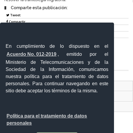
Comparte esta publicación:
Tweet
Compartir
Imprimir
Mail
En cumplimiento de lo dispuesto en el
Entérate
Acuerdo No. 012-2019
, emitido por el
Ministerio de Telecomunicaciones y de la
Sociedad de la Información, comunicamos
nuestra política para el tratamiento de datos
personales. Para continuar navegando en este
Contacto Ciudadano Digital
sitio debe aceptar los términos de la misma.
Portal Trámites Ciudadanos
Sistema Nacional de Información (SNI)
Política para el tratamiento de datos
personales