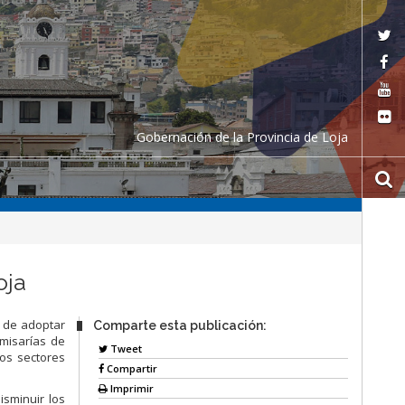
Gobernación de la Provincia de Loja
oja
a de adoptar
Comparte esta publicación:
misarías de
Tweet
sos sectores
Compartir
Imprimir
isminuir los