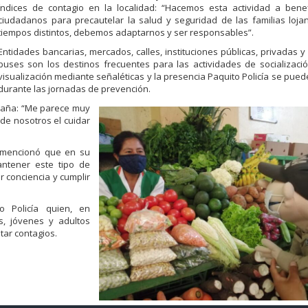
índices de contagio en la localidad: “Hacemos esta actividad a benef
ciudadanos para precautelar la salud y seguridad de las familias loja
tiempos distintos, debemos adaptarnos y ser responsables”.
Entidades bancarias, mercados, calles, instituciones públicas, privadas 
buses son los destinos frecuentes para las actividades de socializació
visualización mediante señaléticas y la presencia Paquito Policía se pued
durante las jornadas de prevención.
mpaña: “Me parece muy
de nosotros el cuidar
, mencionó que en su
antener este tipo de
 conciencia y cumplir
o Policía quien, en
s, jóvenes y adultos
tar contagios.