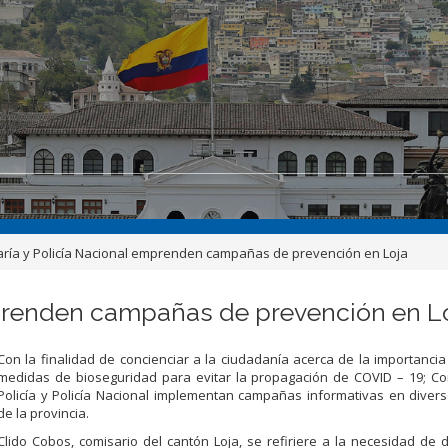
ría y Policía Nacional emprenden campañas de prevención en Loja
mprenden campañas de prevención en L
Con la finalidad de concienciar a la ciudadanía acerca de la importanci
medidas de bioseguridad para evitar la propagación de COVID – 19; Co
Policía y Policía Nacional implementan campañas informativas en diver
de la provincia.
Clido Cobos, comisario del cantón Loja, se refiriere a la necesidad de d