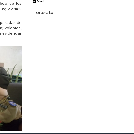
Mail
icio de los
nas; vivimos
Entérate
y paradas de
n; volantes,
e evidenciar