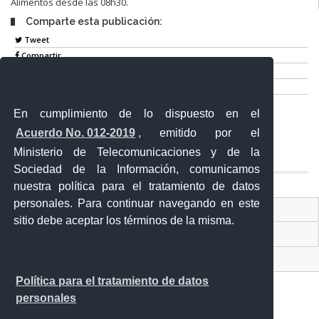
Alimentos desde las 08h30.
Comparte esta publicación:
Tweet
Compartir
Imprimir
Mail
En cumplimiento de lo dispuesto en el
Entérate
Acuerdo No. 012-2019
, emitido por el
Ministerio de Telecomunicaciones y de la
Sociedad de la Información, comunicamos
nuestra política para el tratamiento de datos
personales. Para continuar navegando en este
Contacto Ciudadano Digital
sitio debe aceptar los términos de la misma.
Portal Trámites Ciudadanos
Sistema Nacional de Información (SNI)
Política para el tratamiento de datos
personales