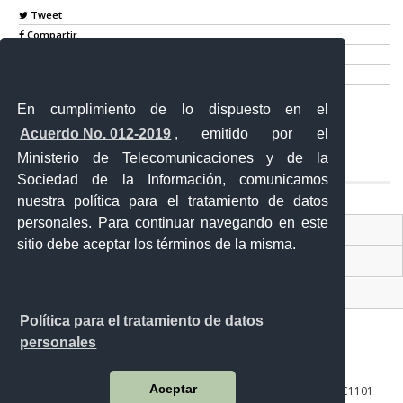
Tweet
Compartir
Imprimir
Mail
En cumplimiento de lo dispuesto en el
Entérate
Acuerdo No. 012-2019
, emitido por el
Ministerio de Telecomunicaciones y de la
Sociedad de la Información, comunicamos
nuestra política para el tratamiento de datos
personales. Para continuar navegando en este
Contacto Ciudadano Digital
sitio debe aceptar los términos de la misma.
Portal Trámites Ciudadanos
Sistema Nacional de Información (SNI)
Política para el tratamiento de datos
personales
Aceptar
10 de agosto 158-13 y Bernardo Valdivieso ∙ Código Postal: EC1101