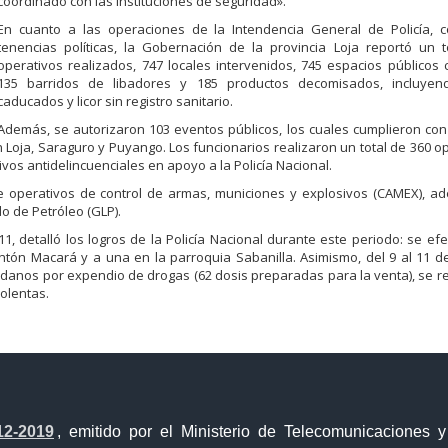
coordinado con las instituciones de seguridad».
En cuanto a las operaciones de la Intendencia General de Policía, c
tenencias políticas, la Gobernación de la provincia Loja reportó un 
operativos realizados, 747 locales intervenidos, 745 espacios públicos 
135 barridos de libadores y 185 productos decomisados, incluyend
caducados y licor sin registro sanitario.
Además, se autorizaron 103 eventos públicos, los cuales cumplieron co
 Loja, Saraguro y Puyango. Los funcionarios realizaron un total de 360 o
ivos antidelincuenciales en apoyo a la Policía Nacional.
te operativos de control de armas, municiones y explosivos (CAMEX), a
o de Petróleo (GLP).
1, detalló los logros de la Policía Nacional durante este periodo: se ef
ntón Macará y a una en la parroquia Sabanilla. Asimismo, del 9 al 11 d
dadanos por expendio de drogas (62 dosis preparadas para la venta), se 
olentas.
12-2019
, emitido por el Ministerio de Telecomunicaciones 
Portal Trámites Ciudadanos