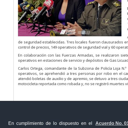
de seguridad establecidas. Tres locales fueron clausurados en
control de precios, 149 operativos de seguridad vial y 60 operat
En colaboración con las Fuerzas Armadas, se realizaron sie
operativos en estaciones de servicio y depósitos de Gas Licuad
Carlos Ortega, comandante de la Subzona de Policía Loja N.º 1
operativos, se aprehendió a tres personas por robo en el ca
atendió boletas de auxilio y de apremio, se detuvo a tres ciu
motocicleta reportada como robada y, no se registró muertes vi
En cumplimiento de lo dispuesto en el
Acuerdo No. 0
Contacto Ciudadano Digital