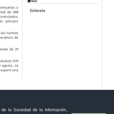
Mail
omisarías y
Entérate
total de 968
controlados,
o artículos
n las normas
perativos de
demás de 70
ectuaron 670
e agosto, se
recuperó una
y de la Sociedad de la Información,
Sistema Nacional de Información (SNI)