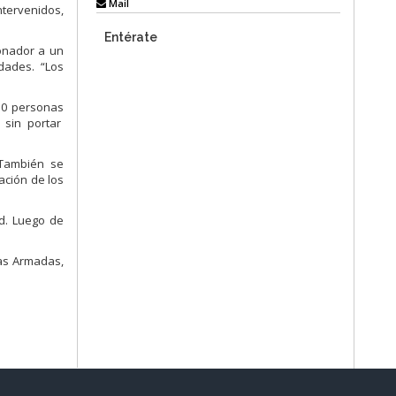
Mail
tervenidos,
Entérate
ionador a un
idades. “Los
50 personas
 sin portar
 También se
ación de los
ad. Luego de
zas Armadas,