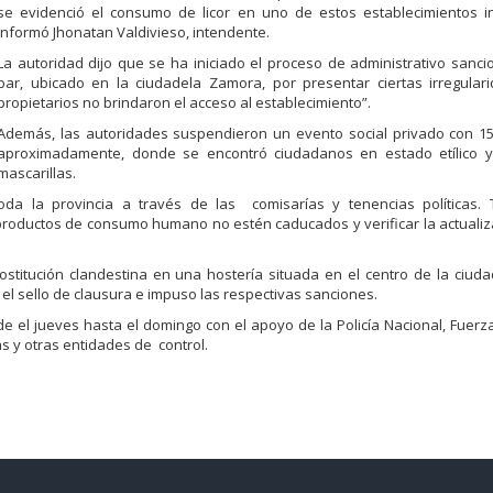
se evidenció el consumo de licor en uno de estos establecimientos in
informó Jhonatan Valdivieso, intendente.
La autoridad dijo que se ha iniciado el proceso de administrativo sanc
bar, ubicado en la ciudadela Zamora, por presentar ciertas irregular
propietarios no brindaron el acceso al establecimiento”.
Además, las autoridades suspendieron un evento social privado con 1
aproximadamente, donde se encontró ciudadanos en estado etílico y
mascarillas.
oda la provincia a través de las comisarías y tenencias políticas.
productos de consumo humano no estén caducados y verificar la actualiz
ostitución clandestina en una hostería situada en el centro de la ciud
ó el sello de clausura e impuso las respectivas sanciones.
e el jueves hasta el domingo con el apoyo de la Policía Nacional, Fuer
as y otras entidades de control.