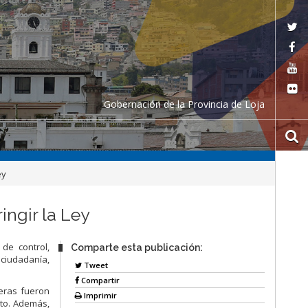
Gobernación de la Provincia de Loja
ey
ingir la Ley
de control,
Comparte esta publicación:
 ciudadanía,
Tweet
Compartir
reras fueron
Imprimir
nto. Además,