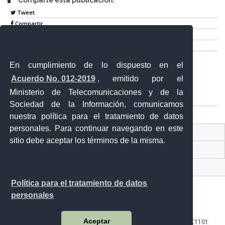
Tweet
Compartir
Imprimir
Mail
En cumplimiento de lo dispuesto en el
Entérate
Acuerdo No. 012-2019
, emitido por el
Ministerio de Telecomunicaciones y de la
Sociedad de la Información, comunicamos
nuestra política para el tratamiento de datos
personales. Para continuar navegando en este
Contacto Ciudadano Digital
sitio debe aceptar los términos de la misma.
Portal Trámites Ciudadanos
Sistema Nacional de Información (SNI)
Política para el tratamiento de datos
personales
Aceptar
10 de agosto 158-13 y Bernardo Valdivieso ∙ Código Postal: EC1101