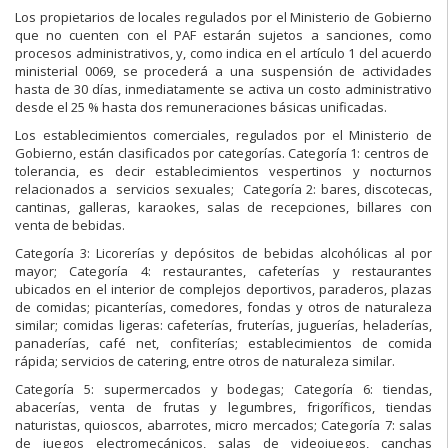
Los propietarios de locales regulados por el Ministerio de Gobierno
que no cuenten con el PAF estarán sujetos a sanciones, como
procesos administrativos, y, como indica en el artículo 1 del acuerdo
ministerial 0069, se procederá a una suspensión de actividades
hasta de 30 días, inmediatamente se activa un costo administrativo
desde el 25 % hasta dos remuneraciones básicas unificadas.
Los establecimientos comerciales, regulados por el Ministerio de
Gobierno, están clasificados por categorías. Categoría 1: centros de
tolerancia, es decir establecimientos vespertinos y nocturnos
relacionados a servicios sexuales; Categoría 2: bares, discotecas,
cantinas, galleras, karaokes, salas de recepciones, billares con
venta de bebidas.
Categoría 3: Licorerías y depósitos de bebidas alcohólicas al por
mayor; Categoría 4: restaurantes, cafeterías y restaurantes
ubicados en el interior de complejos deportivos, paraderos, plazas
de comidas; picanterías, comedores, fondas y otros de naturaleza
similar; comidas ligeras: cafeterías, fruterías, juguerías, heladerías,
panaderías, café net, confiterías; establecimientos de comida
rápida; servicios de catering, entre otros de naturaleza similar.
Categoría 5: supermercados y bodegas; Categoría 6: tiendas,
abacerías, venta de frutas y legumbres, frigoríficos, tiendas
naturistas, quioscos, abarrotes, micro mercados; Categoría 7: salas
de juegos electromecánicos, salas de videojuegos, canchas