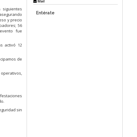
Mail
s siguientes
Entérate
, asegurando
eso y precio
ibadores; 56
 evento fue
s activó 12
rticipamos de
 operativos,
ifestaciones
do.
eguridad sin