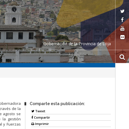
Gobernación de la Provincia de Loja
gobernadora
Comparte esta publicación:
través de la
Tweet
de agosto se
Compartir
e la gestión
Imprimir
al y Fuerzas