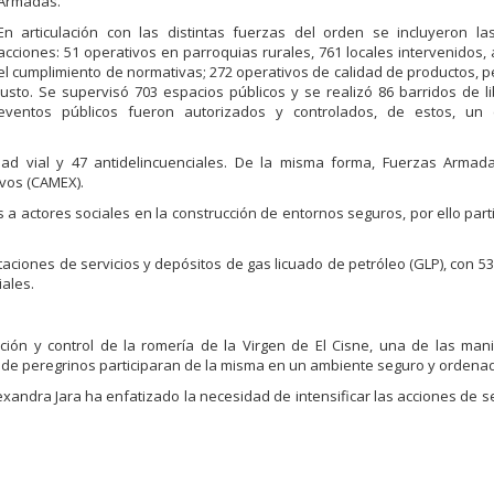
Armadas.
En articulación con las distintas fuerzas del orden se incluyeron la
acciones: 51 operativos en parroquias rurales, 761 locales intervenidos
el cumplimiento de normativas; 272 operativos de calidad de productos, p
justo. Se supervisó 703 espacios públicos y se realizó 86 barridos de l
eventos públicos fueron autorizados y controlados, de estos, un
ad vial y 47 antidelincuenciales. De la misma forma, Fuerzas Armada
ivos (CAMEX).
mos a actores sociales en la construcción de entornos seguros, por ello pa
aciones de servicios y depósitos de gas licuado de petróleo (GLP), con 53
iales.
ción y control de la romería de la Virgen de El Cisne, una de las man
s de peregrinos participaran de la misma en un ambiente seguro y ordena
exandra Jara ha enfatizado la necesidad de intensificar las acciones de s