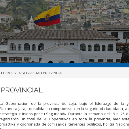
LECEMOS LA SEGURIDAD PROVINCIAL
 PROVINCIAL
La Gobernación de la provincia de Loja, bajo el liderazgo de la 
Alexandra Jara, consolida su compromiso con la seguridad ciudadana, a 
estrategia «Unidos por tu Seguridad». Durante la semana del 19 al 25 
registraron un total de 958 operativos en toda la provincia, mediant
proactiva y coordinada de comisarios, tenientes políticos, Policía Nacion