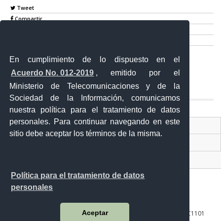
Tweet
Compartir
Imprimir
Mail
En cumplimiento de lo dispuesto en el
Entérate
Acuerdo No. 012-2019
, emitido por el
Ministerio de Telecomunicaciones y de la
Sociedad de la Información, comunicamos
nuestra política para el tratamiento de datos
personales. Para continuar navegando en este
Contacto Ciudadano Digital
sitio debe aceptar los términos de la misma.
Portal Trámites Ciudadanos
Sistema Nacional de Información (SNI)
Política para el tratamiento de datos
personales
Aceptar
10 de agosto 158-13 y Bernardo Valdivieso ∙ Código Postal: EC1101