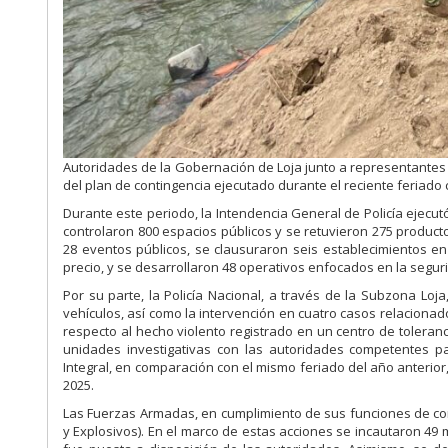
Autoridades de la Gobernación de Loja junto a representantes 
del plan de contingencia ejecutado durante el reciente feriado
Durante este periodo, la Intendencia General de Policía ejecutó
controlaron 800 espacios públicos y se retuvieron 275 produc
28 eventos públicos, se clausuraron seis establecimientos e
precio, y se desarrollaron 48 operativos enfocados en la seguri
Por su parte, la Policía Nacional, a través de la Subzona Loj
vehículos, así como la intervención en cuatro casos relacionad
respecto al hecho violento registrado en un centro de toleranc
unidades investigativas con las autoridades competentes p
Integral, en comparación con el mismo feriado del año anterio
2025.
Las Fuerzas Armadas, en cumplimiento de sus funciones de co
y Explosivos). En el marco de estas acciones se incautaron 49