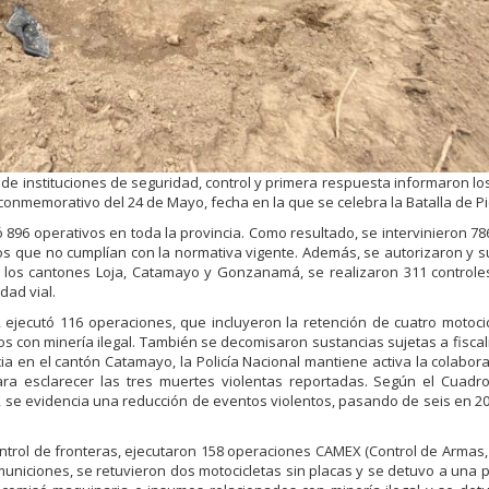
de instituciones de seguridad, control y primera respuesta informaron lo
 conmemorativo del 24 de Mayo, fecha en la que se celebra la Batalla de P
 896 operativos en toda la provincia. Como resultado, se intervinieron 786
tos que no cumplían con la normativa vigente. Además, se autorizaron y 
n los cantones Loja, Catamayo y Gonzanamá, se realizaron 311 control
dad vial.
a, ejecutó 116 operaciones, que incluyeron la retención de cuatro motoci
os con minería ilegal. También se decomisaron sustancias sujetas a fiscal
ia en el cantón Catamayo, la Policía Nacional mantiene activa la colabor
ara esclarecer las tres muertes violentas reportadas. Según el Cuad
r, se evidencia una reducción de eventos violentos, pasando de seis en 2
ntrol de fronteras, ejecutaron 158 operaciones CAMEX (Control de Armas
 municiones, se retuvieron dos motocicletas sin placas y se detuvo a una