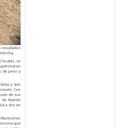
s resultados
ichincha.
 locales, se
supervisaron
es de peso y
cletas y dos
ización. Con
ación de sus
ro de Mando
024 a dos en
, Municiones
 persona que