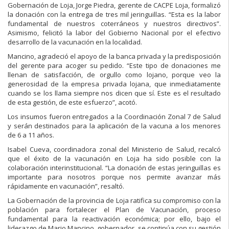
Gobernación de Loja, Jorge Piedra, gerente de CACPE Loja, formalizó
la donación con la entrega de tres mil jeringuillas. “Esta es la labor
fundamental de nuestros coterráneos y nuestros directivos”.
Asimismo, felicitó la labor del Gobierno Nacional por el efectivo
desarrollo de la vacunación en la localidad.
Mancino, agradeció el apoyo de la banca privada y la predisposición
del gerente para acoger su pedido. “Este tipo de donaciones me
llenan de satisfacción, de orgullo como lojano, porque veo la
generosidad de la empresa privada lojana, que inmediatamente
cuando se los llama siempre nos dicen que sí. Este es el resultado
de esta gestión, de este esfuerzo”, acotó.
Los insumos fueron entregados a la Coordinación Zonal 7 de Salud
y serán destinados para la aplicación de la vacuna a los menores
de 6 a 11 años.
Isabel Cueva, coordinadora zonal del Ministerio de Salud, recalcó
que el éxito de la vacunación en Loja ha sido posible con la
colaboración interinstitucional. “La donación de estas jeringuillas es
importante para nosotros porque nos permite avanzar más
rápidamente en vacunación”, resaltó.
La Gobernación de la provincia de Loja ratifica su compromiso con la
población para fortalecer el Plan de Vacunación, proceso
fundamental para la reactivación económica; por ello, bajo el
liderazgo de Mario Mancino, gobernador, se continúa con su gestión