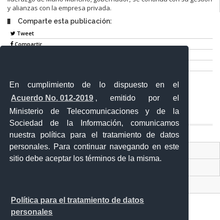
y alianzas con la empresa privada.
Comparte esta publicación:
Tweet
Compartir
Imprimir
Mail
En cumplimiento de lo dispuesto en el
Entérate
Acuerdo No. 012-2019
, emitido por el
Ministerio de Telecomunicaciones y de la
Sociedad de la Información, comunicamos
nuestra política para el tratamiento de datos
personales. Para continuar navegando en este
Contacto Ciudadano Digital
sitio debe aceptar los términos de la misma.
Portal Trámites Ciudadanos
Sistema Nacional de Información (SNI)
Política para el tratamiento de datos
personales