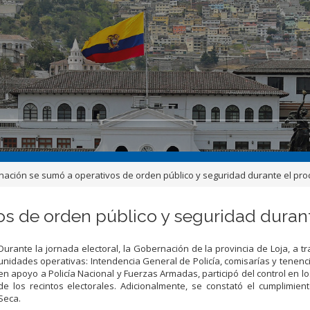
ación se sumó a operativos de orden público y seguridad durante el proc
s de orden público y seguridad durant
Durante la jornada electoral, la Gobernación de la provincia de Loja, a t
unidades operativas: Intendencia General de Policía, comisarías y tenencia
en apoyo a Policía Nacional y Fuerzas Armadas, participó del control en lo
de los recintos electorales. Adicionalmente, se constató el cumplimien
Seca.