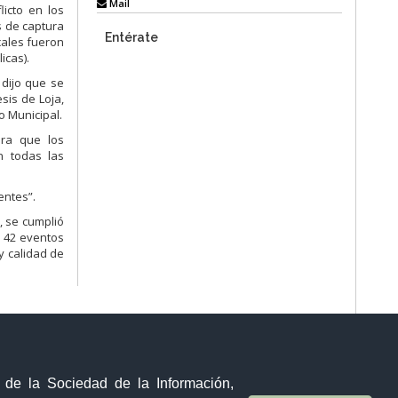
Mail
licto en los
s de captura
Entérate
cales fueron
icas).
 dijo que se
sis de Loja,
o Municipal.
ara que los
n todas las
entes”.
, se cumplió
, 42 eventos
y calidad de
y de la Sociedad de la Información,
Sistema Nacional de Información (SNI)