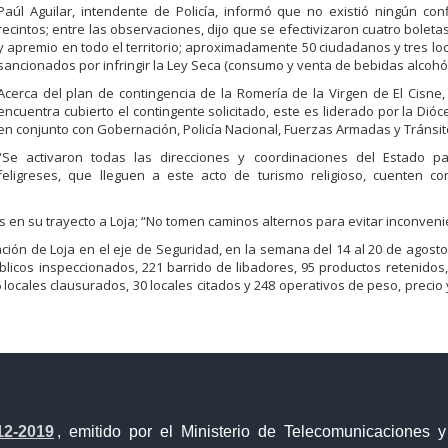
Paúl Aguilar, intendente de Policía, informó que no existió ningún conf
recintos; entre las observaciones, dijo que se efectivizaron cuatro boleta
y apremio en todo el territorio; aproximadamente 50 ciudadanos y tres lo
sancionados por infringir la Ley Seca (consumo y venta de bebidas alcohól
Acerca del plan de contingencia de la Romería de la Virgen de El Cisne,
encuentra cubierto el contingente solicitado, este es liderado por la Dióce
en conjunto con Gobernación, Policía Nacional, Fuerzas Armadas y Tránsit
“Se activaron todas las direcciones y coordinaciones del Estado p
feligreses, que lleguen a este acto de turismo religioso, cuenten co
en su trayecto a Loja; “No tomen caminos alternos para evitar inconveni
ión de Loja en el eje de Seguridad, en la semana del 14 al 20 de agosto
úblicos inspeccionados, 221 barrido de libadores, 95 productos retenidos
locales clausurados, 30 locales citados y 248 operativos de peso, precio 
12-2019
, emitido por el Ministerio de Telecomunicaciones 
Portal Trámites Ciudadanos