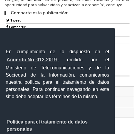
oportunidad para salvar vidas y reactivar la economía”, concluye.
Comparte esta publicación:
Tweet
Compartir
Imprimir
Mail
En cumplimiento de lo dispuesto en el
Entérate
Acuerdo No. 012-2019
, emitido por el
Ministerio de Telecomunicaciones y de la
Sociedad de la Información, comunicamos
nuestra política para el tratamiento de datos
personales. Para continuar navegando en este
Contacto Ciudadano Digital
sitio debe aceptar los términos de la misma.
Portal Trámites Ciudadanos
Sistema Nacional de Información (SNI)
Política para el tratamiento de datos
personales