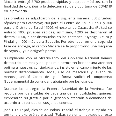
Macará, entregó 3.700 pruebas rápidas y equipos médicos, con la
finalidad de contribuir a la detección rápida y oportuna de COVID19
en la provincia.
Las pruebas se adjudicaron de la siguiente manera: 500 pruebas
rápidas para Catamayo; 200 para el Centro de Salud Tipo C y 300
para el Distrito de Salud 11D02. Al hospital de Catacocha (Paltas) se
entregó 1000 pruebas rápidas; asimismo, 1.200 se destinaron al
distrito 11D04, a ser distribuidas en los cantones Puyango, Celica y
Pindal; y 1.000 más para Zapotillo. Por otro lado, en una segunda
fase de entrega, al cantón Macará se le proporcionó una máquina
de rayos x, y un ecógrafo portátil.
“Cumpliendo con el ofrecimiento del Gobierno Nacional hemos
distribuido insumos y equipos que permitirán brindar una atención
optima a nuestros conciudadanos; insisto en el cumplimiento de las
normas: distanciamiento social, uso de mascarilla y lavado de
manos”, señaló Costa, de igual forma ratificó el compromiso
Gubernamental de continuar trabajando por los lojanos.
Durante las entregas, la Primera Autoridad de la Provincia fue
recibida por los alcaldes de cada una de las localidades, quienes
expresaron su gratitud por la gestión y atención a demandas de
acuerdo a la realidad en sus jurisdicciones.
José Luis Feijoó, alcalde de Paltas, resaltó el trabajo cumplido en
territorio y expresó su gratitud. “Paltas se siente motivado por este