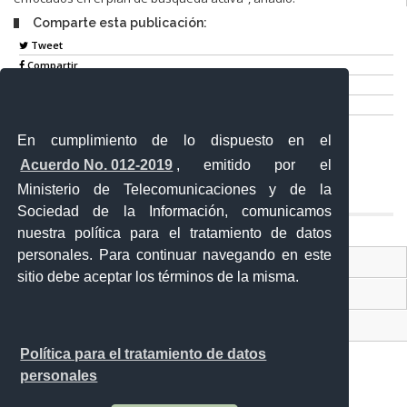
Comparte esta publicación:
Tweet
Compartir
Imprimir
Mail
En cumplimiento de lo dispuesto en el
Entérate
Acuerdo No. 012-2019
, emitido por el
Ministerio de Telecomunicaciones y de la
Sociedad de la Información, comunicamos
nuestra política para el tratamiento de datos
personales. Para continuar navegando en este
Contacto Ciudadano Digital
sitio debe aceptar los términos de la misma.
Portal Trámites Ciudadanos
Sistema Nacional de Información (SNI)
Política para el tratamiento de datos
personales