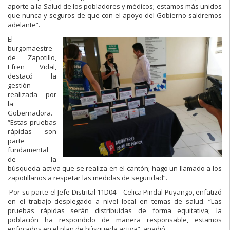
aporte a la Salud de los pobladores y médicos; estamos más unidos
que nunca y seguros de que con el apoyo del Gobierno saldremos
adelante”.
El
burgomaestre
de Zapotillo,
Efren Vidal,
destacó la
gestión
realizada por
la
Gobernadora.
“Estas pruebas
rápidas son
parte
fundamental
de la
búsqueda activa que se realiza en el cantón; hago un llamado a los
zapotillanos a respetar las medidas de seguridad”.
Por su parte el Jefe Distrital 11D04 – Celica Pindal Puyango, enfatizó
en el trabajo desplegado a nivel local en temas de salud. “Las
pruebas rápidas serán distribuidas de forma equitativa; la
población ha respondido de manera responsable, estamos
enfocados en el plan de búsqueda activa”, añadió.