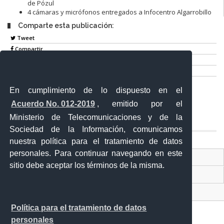
de Pózul
4 cámaras y micrófonos entregados a Infocentro Algarrobillo
Comparte esta publicación:
Tweet
Compartir
Imprimir
Mail
En cumplimiento de lo dispuesto en el
Entérate
Acuerdo No. 012-2019
, emitido por el
Ministerio de Telecomunicaciones y de la
Sociedad de la Información, comunicamos
nuestra política para el tratamiento de datos
personales. Para continuar navegando en este
Contacto Ciudadano Digital
sitio debe aceptar los términos de la misma.
Portal Trámites Ciudadanos
Sistema Nacional de Información (SNI)
Política para el tratamiento de datos
personales