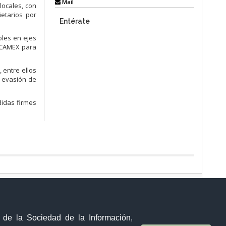
Mail
locales, con
ietarios por
Entérate
oles en ejes
s CAMEX para
 entre ellos
a evasión de
didas firmes
Sistema Nacional de Información (SNI)
10 de agosto 158-13 y Bernardo Valdivieso ∙ Código Postal: EC1101
Loja - Ecuador
y de la Sociedad de la Información,
Teléfono: +593 (07) 2 570270