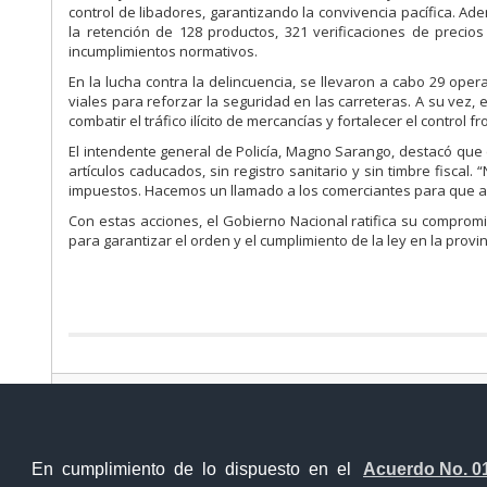
control de libadores, garantizando la convivencia pacífica. Ade
la retención de 128 productos, 321 verificaciones de precios
incumplimientos normativos.
En la lucha contra la delincuencia, se llevaron a cabo 29 oper
viales para reforzar la seguridad en las carreteras. A su vez
combatir el tráfico ilícito de mercancías y fortalecer el control fr
El intendente general de Policía, Magno Sarango, destacó que 
artículos caducados, sin registro sanitario y sin timbre fiscal
impuestos. Hacemos un llamado a los comerciantes para que ad
Con estas acciones, el Gobierno Nacional ratifica su comprom
para garantizar el orden y el cumplimiento de la ley en la provin
Contacto Ciudadano Digital
En cumplimiento de lo dispuesto en el
Acuerdo No. 0