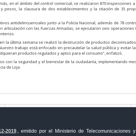
más, en el ámbito del control comercial, se realizaron 870 inspecciones a 
 y pesos, la clausura de dos establecimientos y la citación de 35 prop
ativos antidelincuenciales junto a la Policía Nacional, además de 78 contr
, en articulación con las Fuerzas Armadas, se ejecutaron seis operacione
onterizo.
en la última semana se realizó la destrucción de productos decomisados,
. “Nuestro trabajo está enfocado en precautelar la salud pública y evitar l
quieran productos regulados y aptos para el consumo”, enfatizó.
iso con la seguridad y el bienestar de la ciudadanía, implementando me
cia de Loja.
Portal Trámites Ciudadanos
12-2019
, emitido por el Ministerio de Telecomunicaciones 