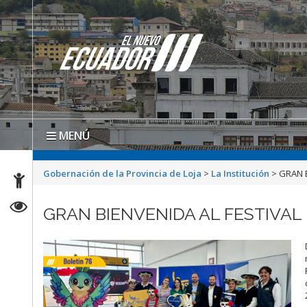
MENÚ
Gobernación de la Provincia de Loja
>
La Institución
>
GRAN B
GRAN BIENVENIDA AL FESTIVAL 