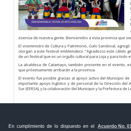
esencia de nuestra gente. Bienvenidos a esta provincia que siem
El viceministro de Cultura y Patrimonio, Galo Sandoval, agregó 
otorgan a este festival emblemático. “Agradezco este cálido ge
de un festival que es un orgullo cultural para Loja y para todo e
La alcaldesa de Catamayo, también presente en el evento, exp
que próximamente arribarán a la provincia.
El evento fue posible gracias al apoyo activo del Municipio de
importante apoyo logístico y de personal de la Dirección de
Sur (EERSA), y la colaboración del Municipio y la Prefectura de L
En cumplimiento de lo dispuesto en el
Acuerdo No. 0
Contacto Ciudadano Digital