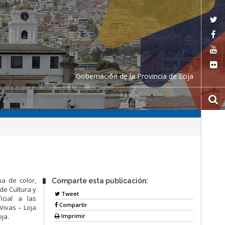
Gobernación de la Provincia de Loja
a de color,
Comparte esta publicación:
 de Cultura y
Tweet
icial a las
Compartir
Vivas – Loja
Imprimir
ja.