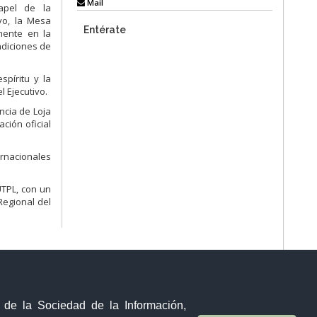
Mail
apel de la
ayo, la Mesa
Entérate
amente en la
radiciones de
spíritu y la
l Ejecutivo.
ncia de Loja
ción oficial
ernacionales
UTPL, con un
Regional del
y de la Sociedad de la Información,
Sistema Nacional de Información (SNI)