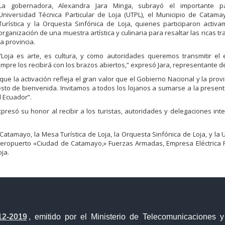
La gobernadora, Alexandra Jara Minga, subrayó el importante p
Universidad Técnica Particular de Loja (UTPL), el Municipio de Catam
Turística y la Orquesta Sinfónica de Loja, quienes participaron activ
organización de una muestra artística y culinaria para resaltar las ricas t
la provincia.
“Loja es arte, es cultura, y como autoridades queremos transmitir el e
pre los recibirá con los brazos abiertos,” expresó Jara, representante de
que la activación refleja el gran valor que el Gobierno Nacional y la provi
sto de bienvenida. Invitamos a todos los lojanos a sumarse a la presenta
l Ecuador”.
resó su honor al recibir a los turistas, autoridades y delegaciones int
 Catamayo, la Mesa Turística de Loja, la Orquesta Sinfónica de Loja, y la 
l Aeropuerto «Ciudad de Catamayo,» Fuerzas Armadas, Empresa Eléctrica 
oja.
12-2019
, emitido por el Ministerio de Telecomunicaciones 
Portal Trámites Ciudadanos