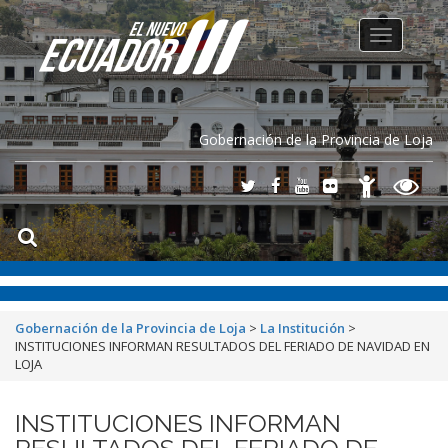
Toggle
navigation
Gobernación de la Provincia de Loja
Gobernación de la Provincia de Loja
>
La Institución
>
INSTITUCIONES INFORMAN RESULTADOS DEL FERIADO DE NAVIDAD EN
LOJA
INSTITUCIONES INFORMAN
RESULTADOS DEL FERIADO DE