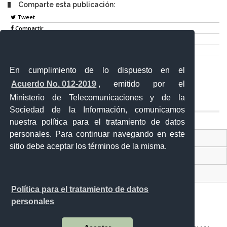
Comparte esta publicación:
Tweet
Compartir
Imprimir
Mail
En cumplimiento de lo dispuesto en el
Entérate
Acuerdo No. 012-2019
, emitido por el
Ministerio de Telecomunicaciones y de la
Sociedad de la Información, comunicamos
nuestra política para el tratamiento de datos
personales. Para continuar navegando en este
Contacto Ciudadano Digital
sitio debe aceptar los términos de la misma.
Portal Trámites Ciudadanos
Sistema Nacional de Información (SNI)
Política para el tratamiento de datos
personales