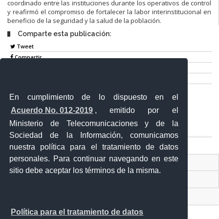
coordinado entre las instituciones durante los operativos de control
y reafirmó el compromiso de fortalecer la labor interinstitucional en
beneficio de la seguridad y la salud de la población.
Comparte esta publicación:
Tweet
Compartir
Imprimir
Mail
En cumplimiento de lo dispuesto en el
Entérate
Acuerdo No. 012-2019
, emitido por el
Ministerio de Telecomunicaciones y de la
Sociedad de la Información, comunicamos
nuestra política para el tratamiento de datos
personales. Para continuar navegando en este
Contacto Ciudadano Digital
sitio debe aceptar los términos de la misma.
Portal Trámites Ciudadanos
Sistema Nacional de Información (SNI)
Política para el tratamiento de datos