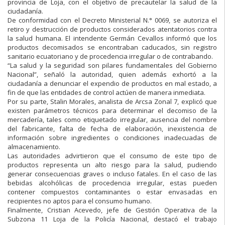
provincia de Loja, con el objetivo de precautelar la salud de la
ciudadanía.
De conformidad con el Decreto Ministerial N.° 0069, se autoriza el
retiro y destrucción de productos considerados atentatorios contra
la salud humana. El intendente Germán Cevallos informó que los
productos decomisados se encontraban caducados, sin registro
sanitario ecuatoriano y de procedencia irregular o de contrabando.
“La salud y la seguridad son pilares fundamentales del Gobierno
Nacional”, señaló la autoridad, quien además exhortó a la
ciudadanía a denunciar el expendio de productos en mal estado, a
fin de que las entidades de control actúen de manera inmediata.
Por su parte, Stalin Morales, analista de Arcsa Zonal 7, explicó que
existen parámetros técnicos para determinar el decomiso de la
mercadería, tales como etiquetado irregular, ausencia del nombre
del fabricante, falta de fecha de elaboración, inexistencia de
información sobre ingredientes o condiciones inadecuadas de
almacenamiento.
Las autoridades advirtieron que el consumo de este tipo de
productos representa un alto riesgo para la salud, pudiendo
generar consecuencias graves o incluso fatales. En el caso de las
bebidas alcohólicas de procedencia irregular, estas pueden
contener compuestos contaminantes o estar envasadas en
recipientes no aptos para el consumo humano.
Finalmente, Cristian Acevedo, jefe de Gestión Operativa de la
Subzona 11 Loja de la Policía Nacional, destacó el trabajo