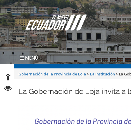
MENÚ
Gobernación de la Provincia de Loja
>
La Institución
>
La Gob
La Gobernación de Loja invita a l