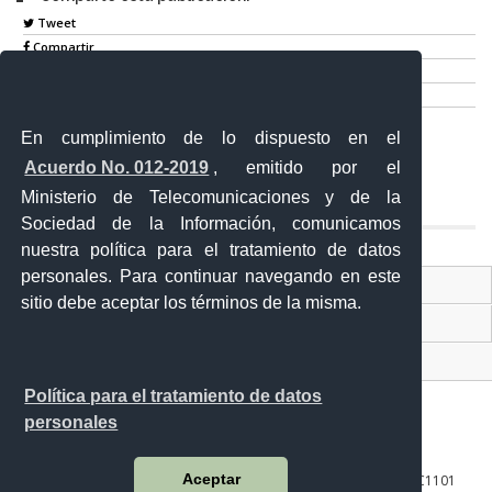
Tweet
Compartir
Imprimir
Mail
En cumplimiento de lo dispuesto en el
Entérate
Acuerdo No. 012-2019
, emitido por el
Ministerio de Telecomunicaciones y de la
Sociedad de la Información, comunicamos
nuestra política para el tratamiento de datos
personales. Para continuar navegando en este
Contacto Ciudadano Digital
sitio debe aceptar los términos de la misma.
Portal Trámites Ciudadanos
Sistema Nacional de Información (SNI)
Política para el tratamiento de datos
personales
Aceptar
10 de agosto 158-13 y Bernardo Valdivieso ∙ Código Postal: EC1101