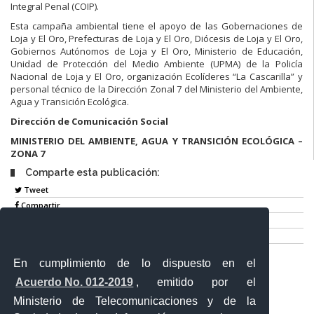
Integral Penal (COIP).
Esta campaña ambiental tiene el apoyo de las Gobernaciones de
Loja y El Oro, Prefecturas de Loja y El Oro, Diócesis de Loja y El Oro,
Gobiernos Autónomos de Loja y El Oro, Ministerio de Educación,
Unidad de Protección del Medio Ambiente (UPMA) de la Policía
Nacional de Loja y El Oro, organización Ecolíderes “La Cascarilla” y
personal técnico de la Dirección Zonal 7 del Ministerio del Ambiente,
Agua y Transición Ecológica.
Dirección de Comunicación Social
MINISTERIO DEL AMBIENTE, AGUA Y TRANSICIÓN ECOLÓGICA –
ZONA 7
Comparte esta publicación:
Tweet
Compartir
Imprimir
Mail
En cumplimiento de lo dispuesto en el
Entérate
Acuerdo No. 012-2019
, emitido por el
Ministerio de Telecomunicaciones y de la