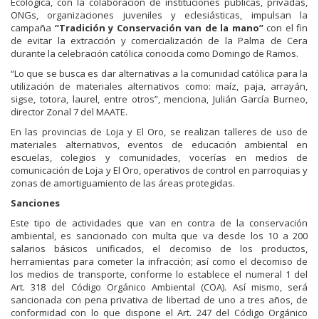
Ecológica, con la colaboración de instituciones públicas, privadas,
ONGs, organizaciones juveniles y eclesiásticas, impulsan la
campaña
“Tradición y Conservación van de la mano”
con el fin
de evitar la extracción y comercialización de la Palma de Cera
durante la celebración católica conocida como Domingo de Ramos.
“Lo que se busca es dar alternativas a la comunidad católica para la
utilización de materiales alternativos como: maíz, paja, arrayán,
sigse, totora, laurel, entre otros”, menciona, Julián García Burneo,
director Zonal 7 del MAATE.
En las provincias de Loja y El Oro, se realizan talleres de uso de
materiales alternativos, eventos de educación ambiental en
escuelas, colegios y comunidades, vocerías en medios de
comunicación de Loja y El Oro, operativos de control en parroquias y
zonas de amortiguamiento de las áreas protegidas.
Sanciones
Este tipo de actividades que van en contra de la conservación
ambiental, es sancionado con multa que va desde los 10 a 200
salarios básicos unificados, el decomiso de los productos,
herramientas para cometer la infracción; así como el decomiso de
los medios de transporte, conforme lo establece el numeral 1 del
Art. 318 del Código Orgánico Ambiental (COA). Así mismo, será
sancionada con pena privativa de libertad de uno a tres años, de
conformidad con lo que dispone el Art. 247 del Código Orgánico