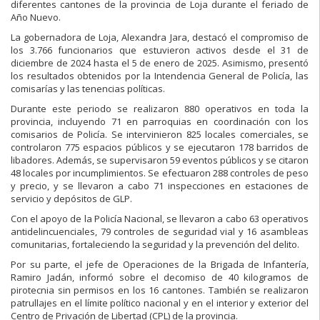
diferentes cantones de la provincia de Loja durante el feriado de
Año Nuevo.
La gobernadora de Loja, Alexandra Jara, destacó el compromiso de
los 3.766 funcionarios que estuvieron activos desde el 31 de
diciembre de 2024 hasta el 5 de enero de 2025. Asimismo, presentó
los resultados obtenidos por la Intendencia General de Policía, las
comisarías y las tenencias políticas.
Durante este periodo se realizaron 880 operativos en toda la
provincia, incluyendo 71 en parroquias en coordinación con los
comisarios de Policía. Se intervinieron 825 locales comerciales, se
controlaron 775 espacios públicos y se ejecutaron 178 barridos de
libadores. Además, se supervisaron 59 eventos públicos y se citaron
48 locales por incumplimientos. Se efectuaron 288 controles de peso
y precio, y se llevaron a cabo 71 inspecciones en estaciones de
servicio y depósitos de GLP.
Con el apoyo de la Policía Nacional, se llevaron a cabo 63 operativos
antidelincuenciales, 79 controles de seguridad vial y 16 asambleas
comunitarias, fortaleciendo la seguridad y la prevención del delito.
Por su parte, el jefe de Operaciones de la Brigada de Infantería,
Ramiro Jadán, informó sobre el decomiso de 40 kilogramos de
pirotecnia sin permisos en los 16 cantones. También se realizaron
patrullajes en el límite político nacional y en el interior y exterior del
Centro de Privación de Libertad (CPL) de la provincia.