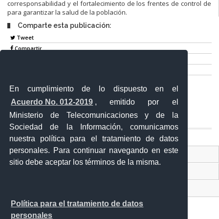
corresponsabilidad y el fortalecimiento de los frentes de control de
para garantizar la salud de la población.
Comparte esta publicación:
Tweet
Compartir
Imprimir
Mail
En cumplimiento de lo dispuesto en el
Entérate
Acuerdo No. 012-2019
, emitido por el
Ministerio de Telecomunicaciones y de la
Sociedad de la Información, comunicamos
nuestra política para el tratamiento de datos
personales. Para continuar navegando en este
Contacto Ciudadano Digital
sitio debe aceptar los términos de la misma.
Portal Trámites Ciudadanos
Sistema Nacional de Información (SNI)
Política para el tratamiento de datos
personales