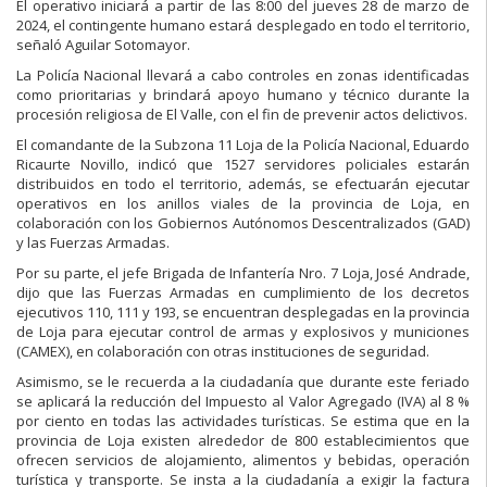
El operativo iniciará a partir de las 8:00 del jueves 28 de marzo de
2024, el contingente humano estará desplegado en todo el territorio,
señaló Aguilar Sotomayor.
La Policía Nacional llevará a cabo controles en zonas identificadas
como prioritarias y brindará apoyo humano y técnico durante la
procesión religiosa de El Valle, con el fin de prevenir actos delictivos.
El comandante de la Subzona 11 Loja de la Policía Nacional, Eduardo
Ricaurte Novillo, indicó que 1527 servidores policiales estarán
distribuidos en todo el territorio, además, se efectuarán ejecutar
operativos en los anillos viales de la provincia de Loja, en
colaboración con los Gobiernos Autónomos Descentralizados (GAD)
y las Fuerzas Armadas.
Por su parte, el jefe Brigada de Infantería Nro. 7 Loja, José Andrade,
dijo que las Fuerzas Armadas en cumplimiento de los decretos
ejecutivos 110, 111 y 193, se encuentran desplegadas en la provincia
de Loja para ejecutar control de armas y explosivos y municiones
(CAMEX), en colaboración con otras instituciones de seguridad.
Asimismo, se le recuerda a la ciudadanía que durante este feriado
se aplicará la reducción del Impuesto al Valor Agregado (IVA) al 8 %
por ciento en todas las actividades turísticas. Se estima que en la
provincia de Loja existen alrededor de 800 establecimientos que
ofrecen servicios de alojamiento, alimentos y bebidas, operación
turística y transporte. Se insta a la ciudadanía a exigir la factura