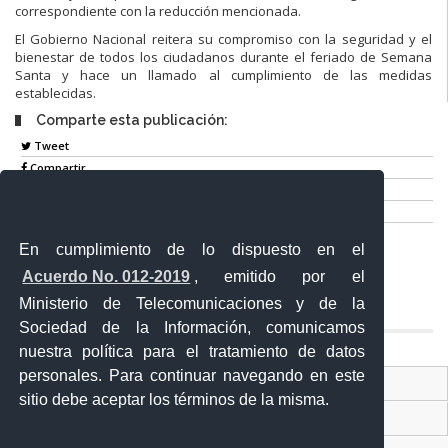
correspondiente con la reducción mencionada.
El Gobierno Nacional reitera su compromiso con la seguridad y el
bienestar de todos los ciudadanos durante el feriado de Semana
Santa y hace un llamado al cumplimiento de las medidas
establecidas.
Comparte esta publicación:
Tweet
Compartir
Imprimir
Mail
En cumplimiento de lo dispuesto en el
Entérate
Acuerdo No. 012-2019
, emitido por el
Ministerio de Telecomunicaciones y de la
Sociedad de la Información, comunicamos
nuestra política para el tratamiento de datos
personales. Para continuar navegando en este
Contacto Ciudadano Digital
sitio debe aceptar los términos de la misma.
Portal Trámites Ciudadanos