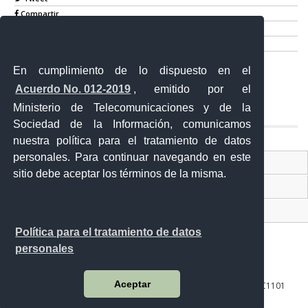
Compartir
Imprimir
Mail
En cumplimiento de lo dispuesto en el
Entérate
Acuerdo No. 012-2019
, emitido por el
Ministerio de Telecomunicaciones y de la
Sociedad de la Información, comunicamos
nuestra política para el tratamiento de datos
personales. Para continuar navegando en este
Contacto Ciudadano Digital
sitio debe aceptar los términos de la misma.
Portal Trámites Ciudadanos
Sistema Nacional de Información (SNI)
Política para el tratamiento de datos
personales
Aceptar
10 de agosto 158-13 y Bernardo Valdivieso ∙ Código Postal: EC1101
Loja - Ecuador