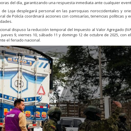
 horas del día, garantizando una respuesta inmediata ante cualquier even
io de Loja desplegará personal en las parroquias noroccidentales y ori
al de Policía coordinará acciones con comisarías, tenencias políticas y 
vidades.
cional dispuso la reducción temporal del Impuesto al Valor Agregado (IVA
as jueves 9, viernes 10, sábado 11 y domingo 12 de octubre de 2025, con el
nte el feriado nacional.