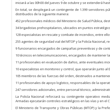
iniciará a las 00h00 del jueves 9 de octubre y se extenderá has
En total, se desplegará un contingente de 1.399 servidores púb
distribuidos de la siguiente manera:
452 profesionales médicos del Ministerio de Salud Pública, des
34 brigadistas prehospitalarios, ubicados en puntos estratégic
128 especialistas en rescate y combate de incendios, entre e
255 agentes de seguridad vial del MTOP y la Policía Nacional, r
9 funcionarios encargados de campañas preventivas y de contro
10 técnicos en telecomunicaciones, encargados de mantener la 
11 profesionales en evaluación de daños, ante eventuales incid
10 especialistas en monitoreo y control, que operarán junto al 
105 miembros de las fuerzas del orden, destinados a mantener l
11 profesionales de apoyo logístico, responsables de la operati
247 servidores adicionales, entre personal técnico, administrati
La Policía Nacional reforzará su contingente operativo medi
Armadas ejecutarán controles estratégicos en las vías y en el Ce
El Ministerio de Transporte y Obras Públicas (MTOP) y la Prefe