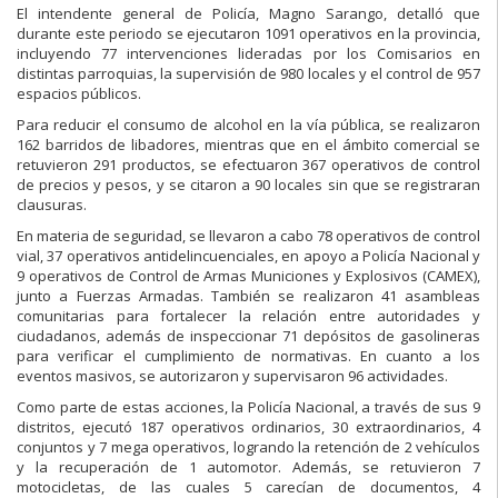
El intendente general de Policía, Magno Sarango, detalló que
durante este periodo se ejecutaron 1091 operativos en la provincia,
incluyendo 77 intervenciones lideradas por los Comisarios en
distintas parroquias, la supervisión de 980 locales y el control de 957
espacios públicos.
Para reducir el consumo de alcohol en la vía pública, se realizaron
162 barridos de libadores, mientras que en el ámbito comercial se
retuvieron 291 productos, se efectuaron 367 operativos de control
de precios y pesos, y se citaron a 90 locales sin que se registraran
clausuras.
En materia de seguridad, se llevaron a cabo 78 operativos de control
vial, 37 operativos antidelincuenciales, en apoyo a Policía Nacional y
9 operativos de Control de Armas Municiones y Explosivos (CAMEX),
junto a Fuerzas Armadas. También se realizaron 41 asambleas
comunitarias para fortalecer la relación entre autoridades y
ciudadanos, además de inspeccionar 71 depósitos de gasolineras
para verificar el cumplimiento de normativas. En cuanto a los
eventos masivos, se autorizaron y supervisaron 96 actividades.
Como parte de estas acciones, la Policía Nacional, a través de sus 9
distritos, ejecutó 187 operativos ordinarios, 30 extraordinarios, 4
conjuntos y 7 mega operativos, logrando la retención de 2 vehículos
y la recuperación de 1 automotor. Además, se retuvieron 7
motocicletas, de las cuales 5 carecían de documentos, 4