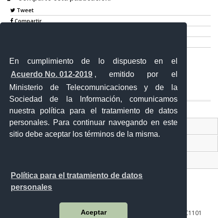
Tweet
Compartir
Imprimir
Mail
En cumplimiento de lo dispuesto en el
Entérate
Acuerdo No. 012-2019
, emitido por el
Ministerio de Telecomunicaciones y de la
Sociedad de la Información, comunicamos
nuestra política para el tratamiento de datos
personales. Para continuar navegando en este
Contacto Ciudadano Digital
sitio debe aceptar los términos de la misma.
Portal Trámites Ciudadanos
Sistema Nacional de Información (SNI)
Política para el tratamiento de datos
personales
Aceptar
10 de agosto 158-13 y Bernardo Valdivieso ∙ Código Postal: EC1101