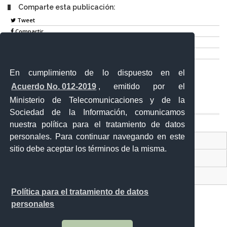
Comparte esta publicación:
Tweet
Compartir
Imprimir
Mail
En cumplimiento de lo dispuesto en el
Entérate
Acuerdo No. 012-2019
, emitido por el
Ministerio de Telecomunicaciones y de la
Sociedad de la Información, comunicamos
nuestra política para el tratamiento de datos
personales. Para continuar navegando en este
Contacto Ciudadano Digital
sitio debe aceptar los términos de la misma.
Portal Trámites Ciudadanos
Sistema Nacional de Información (SNI)
Política para el tratamiento de datos
personales