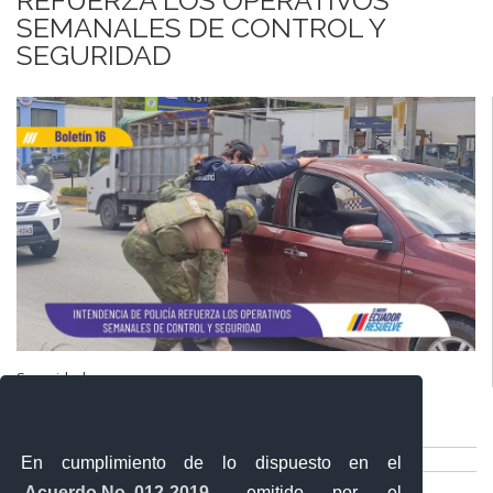
SEMANALES DE CONTROL Y
SEGURIDAD
Seguridad
Comparte esta publicación:
Tweet
Compartir
En cumplimiento de lo dispuesto en el
Imprimir
Acuerdo No. 012-2019
, emitido por el