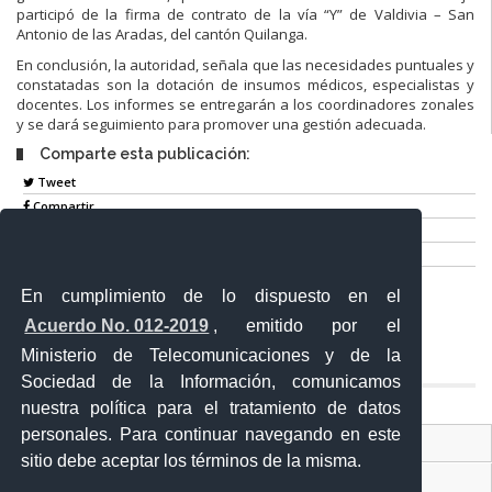
participó de la firma de contrato de la vía “Y” de Valdivia – San
Antonio de las Aradas, del cantón Quilanga.
En conclusión, la autoridad, señala que las necesidades puntuales y
constatadas son la dotación de insumos médicos, especialistas y
docentes. Los informes se entregarán a los coordinadores zonales
y se dará seguimiento para promover una gestión adecuada.
Comparte esta publicación:
Tweet
Compartir
Imprimir
Mail
En cumplimiento de lo dispuesto en el
Entérate
Acuerdo No. 012-2019
, emitido por el
Ministerio de Telecomunicaciones y de la
Sociedad de la Información, comunicamos
nuestra política para el tratamiento de datos
personales. Para continuar navegando en este
Contacto Ciudadano Digital
sitio debe aceptar los términos de la misma.
Portal Trámites Ciudadanos