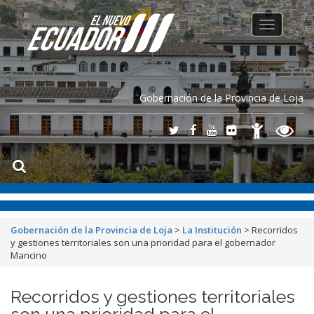
Toggle
navigation
Gobernación de la Provincia de Loja
Gobernación de la Provincia de Loja
>
La Institución
>
Recorridos
y gestiones territoriales son una prioridad para el gobernador
Mancino
Recorridos y gestiones territoriales
son una prioridad para el