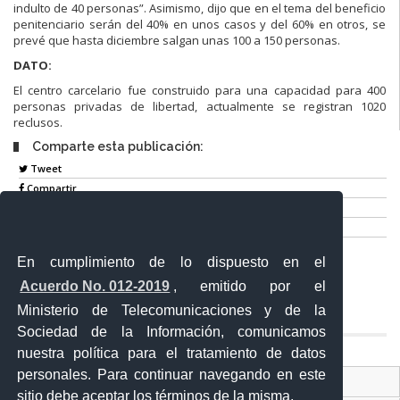
indulto de 40 personas”. Asimismo, dijo que en el tema del beneficio
penitenciario serán del 40% en unos casos y del 60% en otros, se
prevé que hasta diciembre salgan unas 100 a 150 personas.
DATO:
El centro carcelario fue construido para una capacidad para 400
personas privadas de libertad, actualmente se registran 1020
reclusos.
Comparte esta publicación:
Tweet
Compartir
Imprimir
Mail
En cumplimiento de lo dispuesto en el
Entérate
Acuerdo No. 012-2019
, emitido por el
Ministerio de Telecomunicaciones y de la
Sociedad de la Información, comunicamos
nuestra política para el tratamiento de datos
personales. Para continuar navegando en este
Contacto Ciudadano Digital
sitio debe aceptar los términos de la misma.