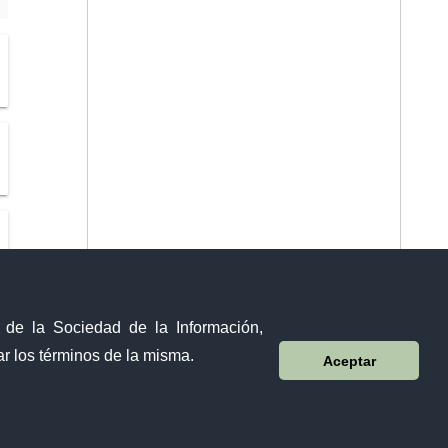
y de la Sociedad de la Información,
r los términos de la misma.
Aceptar
Sistema Nacional de Información (SNI)
10 de agosto 158-13 y Bernardo Valdivieso ∙ Código Postal: EC1101
Loja - Ecuador