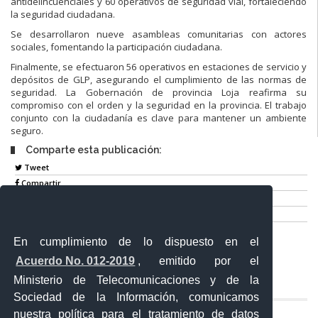
antidelincuenciales y 60 operativos de seguridad vial, fortaleciendo
la seguridad ciudadana.
Se desarrollaron nueve asambleas comunitarias con actores
sociales, fomentando la participación ciudadana.
Finalmente, se efectuaron 56 operativos en estaciones de servicio y
depósitos de GLP, asegurando el cumplimiento de las normas de
seguridad. La Gobernación de provincia Loja reafirma su
compromiso con el orden y la seguridad en la provincia. El trabajo
conjunto con la ciudadanía es clave para mantener un ambiente
seguro.
Comparte esta publicación:
Tweet
Compartir
Imprimir
Mail
En cumplimiento de lo dispuesto en el
Entérate
Acuerdo No. 012-2019
, emitido por el
Ministerio de Telecomunicaciones y de la
Sociedad de la Información, comunicamos
nuestra política para el tratamiento de datos