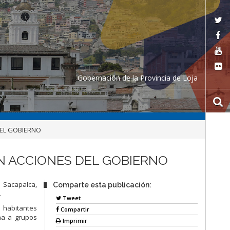
Gobernación de la Provincia de Loja
DEL GOBIERNO
N ACCIONES DEL GOBIERNO
a Sacapalca,
Comparte esta publicación:
.
Tweet
 habitantes
Compartir
na a grupos
Imprimir