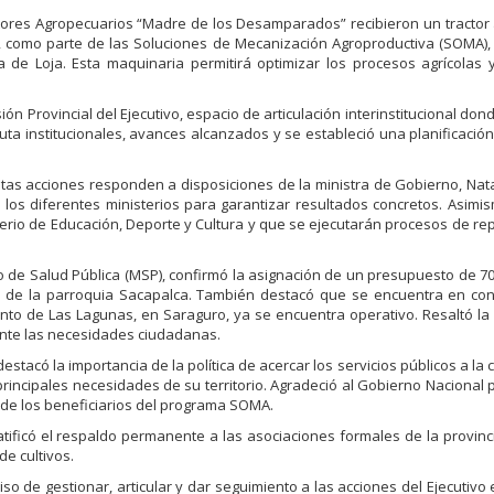
ctores Agropecuarios “Madre de los Desamparados” recibieron un tractor 
P), como parte de las Soluciones de Mecanización Agroproductiva (SOMA)
de Loja. Esta maquinaria permitirá optimizar los procesos agrícolas 
ón Provincial del Ejecutivo, espacio de articulación interinstitucional don
ruta institucionales, avances alcanzados y se estableció una planificación
as acciones responden a disposiciones de la ministra de Gobierno, Natal
 los diferentes ministerios para garantizar resultados concretos. Asimi
isterio de Educación, Deporte y Cultura y que se ejecutarán procesos de re
io de Salud Pública (MSP), confirmó la asignación de un presupuesto de 70
ud de la parroquia Sacapalca. También destacó que se encuentra en con
to de Las Lagunas, en Saraguro, ya se encuentra operativo. Resaltó la
 ante las necesidades ciudadanas.
destacó la importancia de la política de acercar los servicios públicos a la
rincipales necesidades de su territorio. Agradeció al Gobierno Nacional 
 de los beneficiarios del programa SOMA.
, ratificó el respaldo permanente a las asociaciones formales de la provin
de cultivos.
de gestionar, articular y dar seguimiento a las acciones del Ejecutivo en