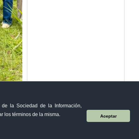
y de la Sociedad de la Información,
r los términos de la misma.
Aceptar
Sistema Nacional de Información (SNI)
10 de agosto 158-13 y Bernardo Valdivieso ∙ Código Postal: EC1101
Loja - Ecuador