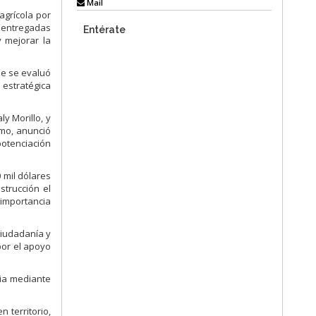
Mail
agrícola por
, entregadas
Entérate
y mejorar la
de se evaluó
 estratégica
y Morillo, y
smo, anunció
potenciación
 mil dólares
strucción el
 importancia
 ciudadanía y
por el apoyo
cia mediante
 territorio,