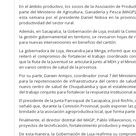
En el ámbito productivo, los socios de la Asociación de Produ
parte del Ministerio de Agricultura, Ganadería y Pesca (MAG
esta semana por el presidente Daniel Noboa en la provincia 
productividad del sector rural.
Además, en Sacapalca, la Gobernación de Loja, instaló la Comisi
la gestión gubernamental en territorio, se revisaron hojas de 
para nuevas intervenciones en beneficio del cantón.
La gobernadora de Loja, Alexandra Jara Minga, informó que est
reiteró el compromiso de fortalecer el trabajo coordinado con
que la Ruta de la Juventud se articulará junto al MDH y el Min
en varios centros de salud de la provincia.
Por su parte, Darwin Armijos, coordinador zonal 7 del Minister
para la repotenciación de infraestructura del centro de sal
nuevo centro de salud de Chuquibamba y que el establecimien
del trabajo conjunto para fortalecer la respuesta institucional
El presidente de la Junta Parroquial de Sacapalca, José Riofrío, 
señaló que, durante la Comisión Provincial, pudo exponer las p
brindado a la asociación agroproductiva local, que forma parte
Finalmente, el director distrital del MAGP, Pablo Villavicencio
proyectos de tecnificación, fortalecimiento productivo y mejora 
De esta manera, la Gobernación de Loja reafirma su compromiso 