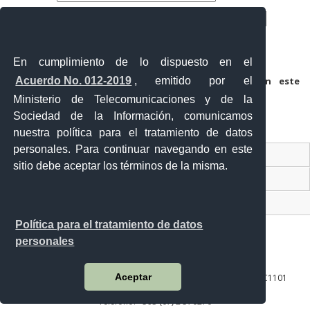
Correo electrónico
*
Web
En cumplimiento de lo dispuesto en el
Acuerdo No. 012-2019
, emitido por el
Guarda mi nombre, correo electrónico y web en este
navegador para la próxima vez que comente.
Ministerio de Telecomunicaciones y de la
Sociedad de la Información, comunicamos
nuestra política para el tratamiento de datos
personales. Para continuar navegando en este
Contacto Ciudadano Digital
sitio debe aceptar los términos de la misma.
Portal Trámites Ciudadanos
Sistema Nacional de Información (SNI)
Política para el tratamiento de datos
personales
Aceptar
10 de agosto 158-13 y Bernardo Valdivieso ∙ Código Postal: EC1101
Loja - Ecuador
Teléfono: +593 (07) 2 570270