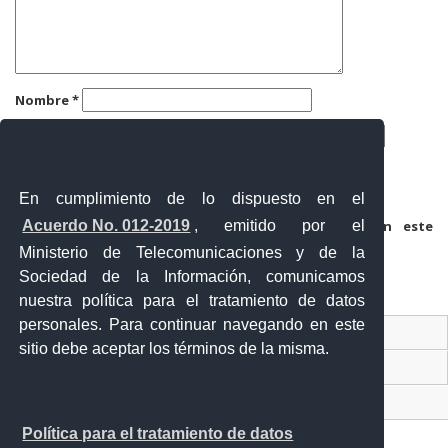
Nombre
*
Correo electrónico
*
Web
En cumplimiento de lo dispuesto en el
Acuerdo No. 012-2019
, emitido por el
Guarda mi nombre, correo electrónico y web en este
navegador para la próxima vez que comente.
Ministerio de Telecomunicaciones y de la
Sociedad de la Información, comunicamos
nuestra política para el tratamiento de datos
personales. Para continuar navegando en este
Contacto Ciudadano Digital
sitio debe aceptar los términos de la misma.
Portal Trámites Ciudadanos
Sistema Nacional de Información (SNI)
Política para el tratamiento de datos