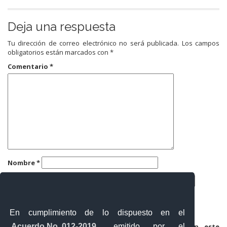
Deja una respuesta
Tu dirección de correo electrónico no será publicada.
Los campos
obligatorios están marcados con
*
Comentario
*
Nombre
*
Correo electrónico
*
Web
En cumplimiento de lo dispuesto en el
Acuerdo No. 012-2019
, emitido por el
Guarda mi nombre, correo electrónico y web en este