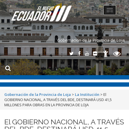
Toggle
navigation
Gobernación de la Provincia de Loja
Gobernación de la Provincia de Loja
>
La Institución
>
El
GOBIERNO NACIONAL, A TRAVÉS DEL BDE, DESTINARÁ USD 41,5
MILLONES PARA OBRAS EN LA PROVINCIA DE LOJA
El GOBIERNO NACIONAL, A TRAVÉS
DEL BDE, DESTINARÁ USD 41,5