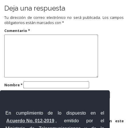
Deja una respuesta
Tu dirección de correo electrónico no será publicada.
Los campos
obligatorios están marcados con
*
Comentario
*
Nombre
*
Correo electrónico
*
Web
En cumplimiento de lo dispuesto en el
Acuerdo No. 012-2019
, emitido por el
Guarda mi nombre, correo electrónico y web en este
navegador para la próxima vez que comente.